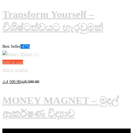
Transform Yourself –
විශිෂ්ටත්වයට හැරවුමක්
Best Seller
-47%
Add to cart
Add to wishlist
රු
4,500
.00
රු
8,500
.00
MONEY MAGNET – මුදල්
ආකර්ෂණ විද්‍යාව