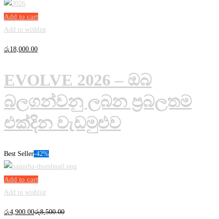
Add to cart
Add to wishlist
රු
18,000
.00
EVOLVE 2026 – ඔබ
බලගන්වනු ලබන ප්‍රබලතම
එක්දින වැඩමුළුව
Best Seller
-42%
Add to cart
Add to wishlist
රු
4,900
.00
රු
8,500
.00