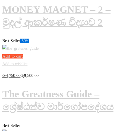
MONEY MAGNET – 2 –
මුදල් ආකර්ෂණ විද්‍යාව 2
Best Seller
-50%
Add to cart
Add to wishlist
රු
4,750
.00
රු
9,500
.00
The Greatness Guide –
ශ්‍රේෂ්ඨත්ව මාර්ගෝපදේශය
Best Seller