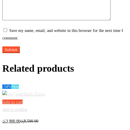
Save my name, email, and website in this browser for the next time I
comment.
Related products
-54%
New
Add to cart
Add to wishlist
රු
3,900
.00
රු
8,500
.00