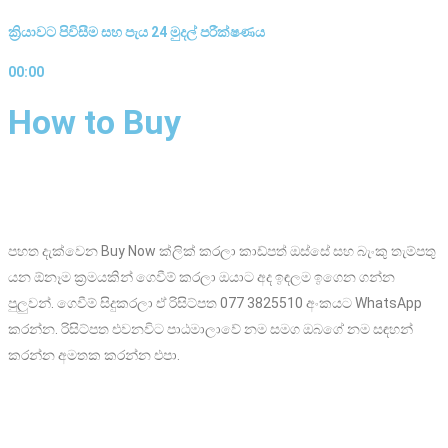
ක්‍රියාවට පිවිසීම සහ පැය 24 මුදල් පරීක්ෂණය
00:00
How to Buy
පහත දැක්වෙන Buy Now ක්ලික් කරලා කාඩ්පත් ඔස්සේ සහ බැංකු තැම්පතු
යන ඕනෑම ක්‍රමයකින් ගෙවීම් කරලා ඔයාට අද ඉඳලම ඉගෙන ගන්න
පුලුවන්. ගෙවීම් සිදුකරලා ඒ රිසිට්පත 077 3825510 අංකයට WhatsApp
කරන්න. රිසිට්පත එවනවිට පාඨමාලාවේ නම සමග ඔබගේ නම සඳහන්
කරන්න අමතක කරන්න එපා.