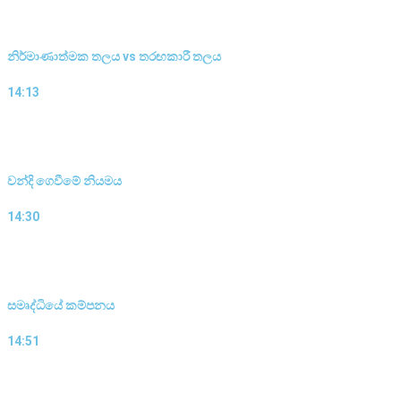
නිර්මාණාත්මක තලය vs තරඟකාරී තලය
14:13
වන්දි ගෙවීමේ නියමය
14:30
සමෘද්ධියේ කම්පනය
14:51