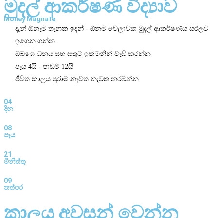
මුදල් ආකර්ෂණ විද්‍යාව
Money Magnate
දැන් ඕනෑම තැනක ඉදන් - ඕනම වෙලාවක මුදල් ආකර්ෂණය සරලව
ඉගෙන ගන්න
ඔබගේ ධනය සහ සතුට ඉක්මනින් වැඩි කරන්න
පැය 4යි - පාඩම් 12යි
ජීවිත කාලය පුරාම නැවත නැවත නරඹන්න
04
දින
08
පැය
21
මිනිත්තු
08
තත්පර
කාලය අවසන් වෙන්න