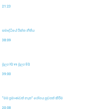
21:23
සමෘද්ධියේ රික්ත නීතිය
38:09
මූල්‍ය IQ vs මූල්‍ය EQ
39:00
“මම ප්‍රමාණවත් නැත” රෝගය සුවපත් කිරීම
20:08