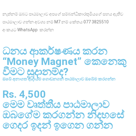
නැත්නම් ඔබට පාඨමාලාව අපගේ සම්බන්ධීකාරතුමියගේ සහය ඇතිව
පාඨමාලාව ගන්න අවශ්‍ය නම් M7 නම් කේතය 077 3825510
අංකයට WhatsApp කරන්න
ධනය ආකර්ෂණය කරන
“Money Magnet” කෙනෙකු
වීමට සූදානම්ද?
ඔබේ අනාගත ආදායම ගොඩනගන පාඨමාලාව ඔබේම කරගන්න
Rs. 4,500
මෙම වෘත්තීය පාඨමාලාව
ඔබගේම කරගන්න නිදහසේ
ගෙදර ඉදන් ඉගෙන ගන්න