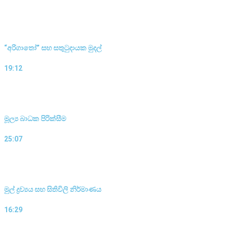
“අරිගාතෝ” සහ සතුටුදායක මුදල්
19:12
මූල්‍ය බාධක පිරික්සීම
25:07
මුල් ද්‍රව්‍යය සහ සිතිවිලි නිර්මාණය
16:29