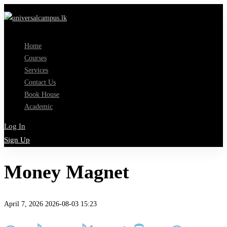
Home
Courses
Services
Contact Us
Book House
Academic
Log In
Sign Up
Money Magnet
April 7, 2026
2026-08-03 15:23