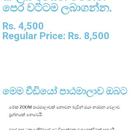
පෙර වට්ටම ලබාගන්න.
Rs. 4,500
Regular Price: Rs. 8,500
Buy Now — Start Today
මෙම වීඩියෝ පාඨමාලාව ඔබට
මේක ZOOM පාඨමාලාවක් නොවන බැවින් ඔයා නරඹන වෙලාව
ප්‍රශ්නයක් නෙවෙයි.
මුදල් සහ ධනය නිර්මාණයට විද්‍යාත්මක මගපෙන්වීමක් සපයයි.