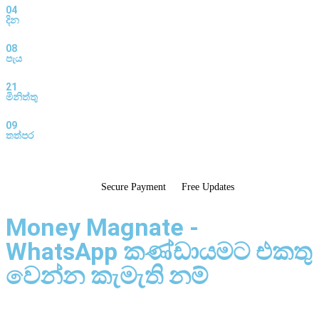
04
දින
08
පැය
21
මිනිත්තු
08
තත්පර
Buy Now - Instant Access
Secure Payment
Free Updates
Money Magnate -
WhatsApp කණ්ඩායමට එකතු
වෙන්න කැමැති නම්
Join WhatsApp Group