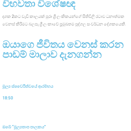
විභවතා විශේෂඥ
දශක 2කට වැඩි කාලයක් පුරා ශ්‍රී ලංකිකයන්ගේ සිතිවිලි රටාව ධනාත්මක
වෙනස් කිරීමට බලපෑ ශ්‍රී ලංකාවේ ප්‍රමුඛතම පුද්ගල සංවර්ධන දේශකයෙකි.
ඔයාගෙ ජීවිතය වෙනස් කරන
පාඩම් මාලාව දැනගන්න
මූල්‍ය ස්වෛරීත්වයේ ආරම්භය
18:50
ඔබේ “මූල්‍යතාප පාලකය”