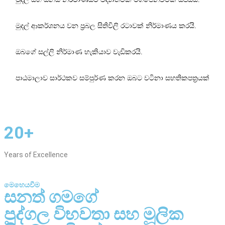
මුදල් ආකර්ශනය වන ප්‍රබල සිතිවිලි රටාවක් නිර්මාණය කරයි.
ඔබගේ සල්ලි නිර්මාණ හැකියාව වැඩිකරයි.
පාඨමාලාව සාර්ථකව සම්පුර්ණ කරන ඔබට වටිනා සහතිකපත්‍රයක්
20+
Years of Excellence
මෙහෙයවීම
සනත් ගමගේ
පුද්ගල විභවතා සහ මූලික